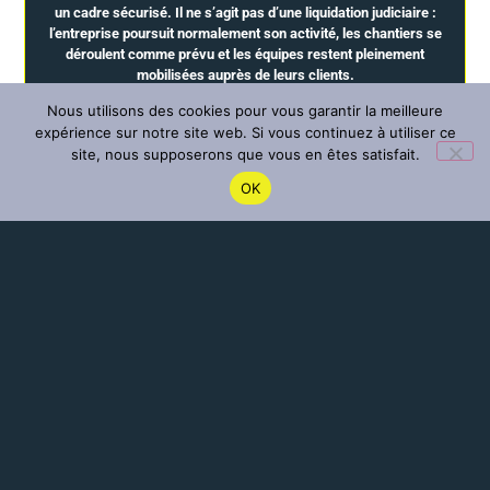
un cadre sécurisé. Il ne s’agit pas d’une liquidation judiciaire :
l’entreprise poursuit normalement son activité, les chantiers se
déroulent comme prévu et les équipes restent pleinement
mobilisées auprès de leurs clients.
Nous utilisons des cookies pour vous garantir la meilleure
expérience sur notre site web. Si vous continuez à utiliser ce
Cette décision est intervenue dans un contexte particulier, marqué
par les difficultés de santé rencontrées par Vincent LUBIN, qui ont
site, nous supposerons que vous en êtes satisfait.
rendu plus complexes les relations avec les établissements
OK
bancaires. Le redressement judiciaire constitue aujourd’hui un
outil permettant d’assurer la continuité de l’entreprise et de
préparer son avenir dans les meilleures conditions.
Créée en 1953, COUVERTURE LUBIN s’appuie désormais sur une
nouvelle dynamique avec Baptiste LUBIN, co-gérant depuis le
début de l’année 2026. Présent au sein de l’entreprise depuis 2006,
il poursuit le développement de cette entreprise familiale en
s’appuyant sur le savoir-faire et l’engagement des équipes.
Autre évolution importante :
l’agence de Châteaudun déménagera à compter du 1er septembre
2026 au 4, rue du Maréchal Lyautey, un emplacement offrant une